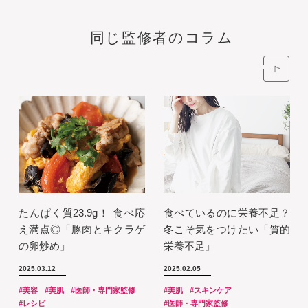
同じ監修者のコラム
たんぱく質23.9g！ 食べ応
食べているのに栄養不足？
え満点◎「豚肉とキクラゲ
冬こそ気をつけたい「質的
の卵炒め」
栄養不足」
2025.03.12
2025.02.05
#美容
#美肌
#医師・専門家監修
#美肌
#スキンケア
#レシピ
#医師・専門家監修