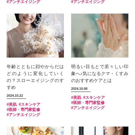
#アンチエイジング
#アンチエイジング
年齢とともに顔やからだは
明るい目もとで若々しい印
どのように変化していく
象へ♪気になるクマ・くすみ
の？スローエイジングのす
のおすすめケアとは
すめ
2024.10.08
2024.10.22
#美肌
#スキンケア
#医師・専門家監修
#美肌
#スキンケア
#アンチエイジング
#医師・専門家監修
#アンチエイジング