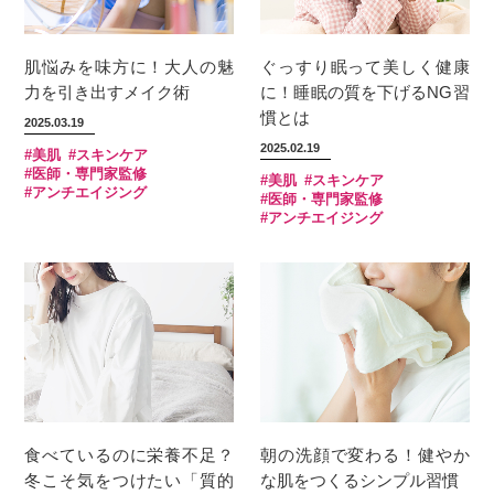
肌悩みを味方に！大人の魅
ぐっすり眠って美しく健康
力を引き出すメイク術
に！睡眠の質を下げるNG習
慣とは
2025.03.19
2025.02.19
#美肌
#スキンケア
#医師・専門家監修
#美肌
#スキンケア
#アンチエイジング
#医師・専門家監修
#アンチエイジング
食べているのに栄養不足？
朝の洗顔で変わる！健やか
冬こそ気をつけたい「質的
な肌をつくるシンプル習慣