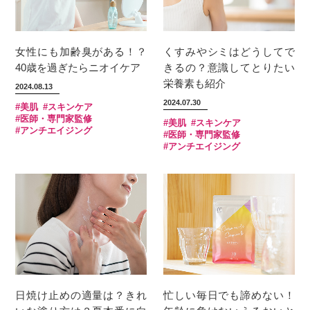
女性にも加齢臭がある！？
くすみやシミはどうしてで
40歳を過ぎたらニオイケア
きるの？意識してとりたい
栄養素も紹介
2024.08.13
2024.07.30
#美肌
#スキンケア
#医師・専門家監修
#美肌
#スキンケア
#アンチエイジング
#医師・専門家監修
#アンチエイジング
日焼け止めの適量は？きれ
忙しい毎日でも諦めない！